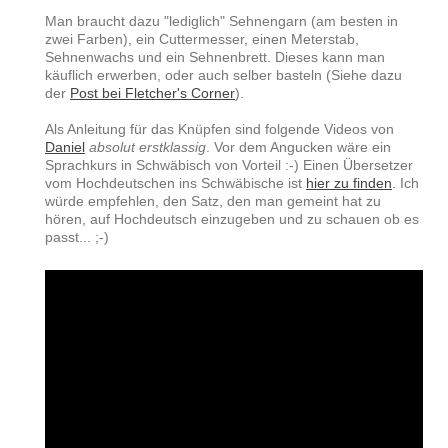
Man braucht dazu "lediglich" Sehnengarn (am besten in
zwei Farben), ein Cuttermesser, einen Meterstab,
Sehnenwachs und ein Sehnenbrett. Dieses kann man
käuflich erwerben, oder auch selber basteln (Siehe dazu
der
Post bei Fletcher's Corner
).
Als Anleitung für das Knüpfen sind folgende Videos von
Daniel
absolut erstklassig
. Vor dem Angucken wäre ein
Sprachkurs in Schwäbisch von Vorteil :-) Einen Übersetzer
vom Hochdeutschen ins Schwäbische ist
hier zu finden
. Ich
würde empfehlen, den Satz, den man gemeint hat zu
hören, auf Hochdeutsch einzugeben und zu schauen ob es
passt... ;-)