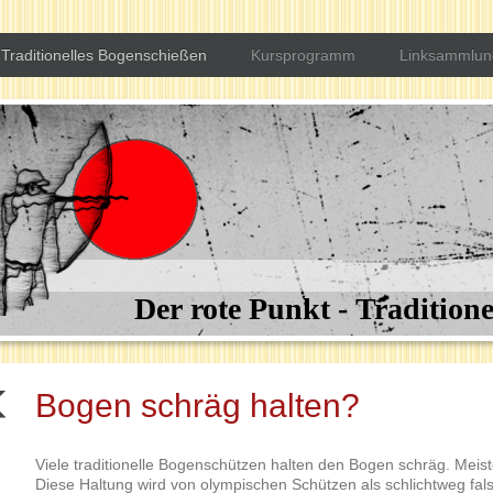
Traditionelles Bogenschießen
Kursprogramm
Linksammlun
Der rote Punkt - Tradition
Bogen schräg halten?
Viele traditionelle Bogenschützen halten den Bogen schräg. Meis
Diese Haltung wird von olympischen Schützen als schlichtweg falsc