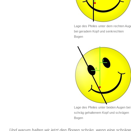
Lage des Pfeiles unter dem rechten Aug
bei geradem Kopf und senkrechten
Bogen
Lage des Pfeiles unter beiden Augen bei
schräg gehaltenem Kopf und schrägen
Bogen
Und warum halten wir jetzt den Bogen schräg, wenn eine schräge 