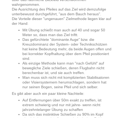
wahrgenommen.
Die Ausrichtung des Pfeiles auf das Ziel wird demzufolge
unterbewusst durchgeführt, "aus dem Bauch heraus".
Die Vorteile dieser "ungenauen" Zielmethode liegen klar auf
der Hand:
Mit Übung schießt man auch auf 40 und sogar 50
Meter so, dass man das Ziel triftt.
Das gefürchtete "dominante Auge" bzw. die
Kreuzdominanz der System- oder Technikschützen
hat keine Bedeutung mehr, da beide Augen offen und
bei korrekter Kopfhaltung über dem Pfeil positioniert
sind.
Als einzige Methode kann man "nach Gefühl" auf
bewegliche Ziele schießen, deren Flugbahn nicht
berechenbar ist, und sie auch treffen.
Man muss sich nicht mit komplizierten Stabilisatoren
oder Visiersystemem herumschlagen, sondern hat
nur seinen Bogen, seine Pfeil und sich selber.
Es gibt aber auch ein paar kleine Nachteile:
Auf Entfernungen über 50m exakt zu treffen, ist
extrem schwierig und nur mit jahre- wenn nicht
jahrzehntelanger Übung zu schaffen
Da sich das instinktive Schießen zu 90% im Kopf